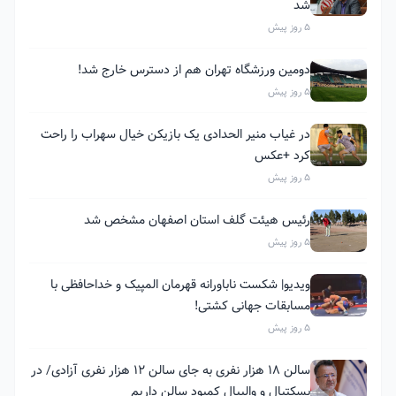
شد
5 روز پیش
دومین ورزشگاه تهران هم از دسترس خارج شد!
5 روز پیش
در غیاب منیر الحدادی یک بازیکن خیال سهراب را راحت
کرد +عکس
5 روز پیش
رئیس هیئت گلف استان اصفهان مشخص شد
5 روز پیش
ویدیو| شکست ناباورانه قهرمان المپیک و خداحافظی با
مسابقات جهانی کشتی!
5 روز پیش
سالن ۱۸ هزار نفری به جای سالن ۱۲ هزار نفری آزادی/ در
بسکتبال و والیبال کمبود سالن داریم