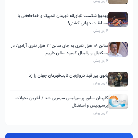
4 روز پیش
ویدیو| شکست ناباورانه قهرمان المپیک و خداحافظی با
مسابقات جهانی کشتی!
4 روز پیش
سالن ۱۸ هزار نفری به جای سالن ۱۲ هزار نفری آزادی/ در
بسکتبال و والیبال کمبود سالن داریم
4 روز پیش
بانوی پیر قید دروازه‌بان نایب‌قهرمان جهان را زد
4 روز پیش
کاپیتان سابق پرسپولیس سرمربی شد / آخرین تحولات
پرسپولیس و استقلال
4 روز پیش