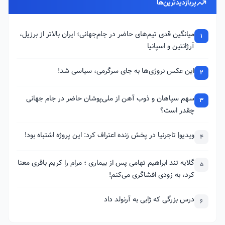
پربازدیدترین‌ها
میانگین قدی تیم‌های حاضر در جام‌جهانی؛ ایران بالاتر از برزیل،
1
آرژانتین و اسپانیا
این عکس نروژی‌ها به جای سرگرمی، سیاسی شد!
2
سهم سپاهان و ذوب آهن از ملی‌پوشان حاضر در جام جهانی
3
چقدر است؟
ویدیو| تاجرنیا در پخش زنده اعتراف کرد: این پروژه اشتباه بود!
4
گلایه تند ابراهیم تهامی پس از بیماری ؛ مرام را کریم باقری معنا
5
کرد، به زودی افشاگری می‌کنم!
درس بزرگی که ژابی به آرنولد داد
6