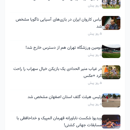
5 روز پیش
لباس کاروان ایران در بازی‌های آسیایی ناگویا مشخص
شد
5 روز پیش
دومین ورزشگاه تهران هم از دسترس خارج شد!
5 روز پیش
در غیاب منیر الحدادی یک بازیکن خیال سهراب را راحت
کرد +عکس
5 روز پیش
رئیس هیئت گلف استان اصفهان مشخص شد
5 روز پیش
ویدیو| شکست ناباورانه قهرمان المپیک و خداحافظی با
مسابقات جهانی کشتی!