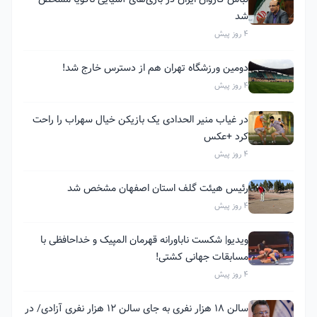
شد
4 روز پیش
دومین ورزشگاه تهران هم از دسترس خارج شد!
4 روز پیش
در غیاب منیر الحدادی یک بازیکن خیال سهراب را راحت
کرد +عکس
4 روز پیش
رئیس هیئت گلف استان اصفهان مشخص شد
4 روز پیش
ویدیو| شکست ناباورانه قهرمان المپیک و خداحافظی با
مسابقات جهانی کشتی!
4 روز پیش
سالن ۱۸ هزار نفری به جای سالن ۱۲ هزار نفری آزادی/ در