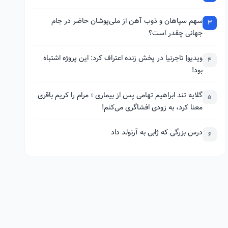
سهم سپاهان و ذوب آهن از ملی‌پوشان حاضر در جام
3
جهانی چقدر است؟
ویدیو| تاجرنیا در پخش زنده اعتراف کرد: این پروژه اشتباه
4
بود!
گلایه تند ابراهیم تهامی پس از بیماری ؛ مرام را کریم باقری
5
معنا کرد، به زودی افشاگری می‌کنم!
درس بزرگی که ژابی به آرنولد داد
6