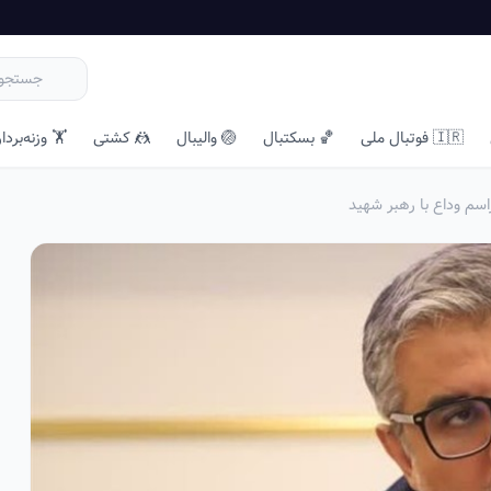
🇮🇷 فوتبال ملی
🏀 بسکتبال
🏐 والیبال
🤼 کشتی
🏋️ وزنه‌بردا
سم وداع با رهبر شهید