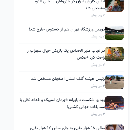
لباس کاروان ایران در بازی‌های آسیایی ناگویا
مشخص شد
3 روز پیش
دومین ورزشگاه تهران هم از دسترس خارج شد!
3 روز پیش
در غیاب منیر الحدادی یک بازیکن خیال سهراب را
راحت کرد +عکس
3 روز پیش
رئیس هیئت گلف استان اصفهان مشخص شد
3 روز پیش
ویدیو| شکست ناباورانه قهرمان المپیک و خداحافظی با
مسابقات جهانی کشتی!
3 روز پیش
سالن ۱۸ هزار نفری به جای سالن ۱۲ هزار نفری