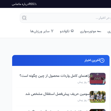
RSS
درباره ما
تماس
ری
🏎️ موتورسواری
🥋 تکواندو
🏅 سایر ورزش‌ها
آخرین اخبار
راهنمای کامل واردات محصول از چین چگونه است؟
3 روز پیش
سومین حریف پیش‌فصل استقلال مشخص شد
3 روز پیش