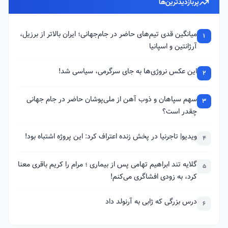
پربازدیدترین‌ها
میانگین قدی تیم‌های حاضر در جام‌جهانی؛ ایران بالاتر از برزیل،
1
آرژانتین و اسپانیا
این عکس نروژی‌ها به جای سرگرمی، سیاسی شد!
2
سهم سپاهان و ذوب آهن از ملی‌پوشان حاضر در جام جهانی
3
چقدر است؟
ویدیو| تاجرنیا در پخش زنده اعتراف کرد: این پروژه اشتباه بود!
4
گلایه تند ابراهیم تهامی پس از بیماری ؛ مرام را کریم باقری معنا
5
کرد، به زودی افشاگری می‌کنم!
درس بزرگی که ژابی به آرنولد داد
6