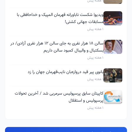
1 هفته پیش
ویدیو| شکست ناباورانه قهرمان المپیک و خداحافظی با
مسابقات جهانی کشتی!
1 هفته پیش
سالن ۱۸ هزار نفری به جای سالن ۱۲ هزار نفری آزادی/ در
بسکتبال و والیبال کمبود سالن داریم
1 هفته پیش
بانوی پیر قید دروازه‌بان نایب‌قهرمان جهان را زد
1 هفته پیش
کاپیتان سابق پرسپولیس سرمربی شد / آخرین تحولات
پرسپولیس و استقلال
1 هفته پیش