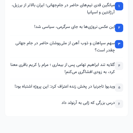
میانگین قدی تیم‌های حاضر در جام‌جهانی؛ ایران بالاتر از برزیل،
1
آرژانتین و اسپانیا
این عکس نروژی‌ها به جای سرگرمی، سیاسی شد!
2
سهم سپاهان و ذوب آهن از ملی‌پوشان حاضر در جام جهانی
3
چقدر است؟
گلایه تند ابراهیم تهامی پس از بیماری ؛ مرام را کریم باقری معنا
4
کرد، به زودی افشاگری می‌کنم!
ویدیو| تاجرنیا در پخش زنده اعتراف کرد: این پروژه اشتباه بود!
5
درس بزرگی که ژابی به آرنولد داد
6