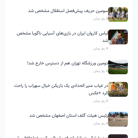
سومین حریف پیش‌فصل استقلال مشخص شد
5 روز پیش
لباس کاروان ایران در بازی‌های آسیایی ناگویا مشخص
شد
5 روز پیش
دومین ورزشگاه تهران هم از دسترس خارج شد!
5 روز پیش
در غیاب منیر الحدادی یک بازیکن خیال سهراب را راحت
کرد +عکس
5 روز پیش
رئیس هیئت گلف استان اصفهان مشخص شد
5 روز پیش
ویدیو| شکست ناباورانه قهرمان المپیک و خداحافظی با