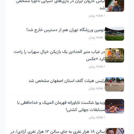
لباس کاروان ایران در بازی‌های آسیایی ناگویا مشخص
شد
1 هفته پیش
دومین ورزشگاه تهران هم از دسترس خارج شد!
1 هفته پیش
در غیاب منیر الحدادی یک بازیکن خیال سهراب را راحت
کرد +عکس
1 هفته پیش
رئیس هیئت گلف استان اصفهان مشخص شد
1 هفته پیش
ویدیو| شکست ناباورانه قهرمان المپیک و خداحافظی با
مسابقات جهانی کشتی!
1 هفته پیش
سالن ۱۸ هزار نفری به جای سالن ۱۲ هزار نفری آزادی/ در