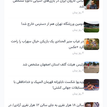
لباس کاروان ایران در بازی‌های آسیایی ناگویا مشخص
شد
4 روز پیش
دومین ورزشگاه تهران هم از دسترس خارج شد!
4 روز پیش
در غیاب منیر الحدادی یک بازیکن خیال سهراب را راحت
کرد +عکس
4 روز پیش
رئیس هیئت گلف استان اصفهان مشخص شد
4 روز پیش
ویدیو| شکست ناباورانه قهرمان المپیک و خداحافظی با
مسابقات جهانی کشتی!
4 روز پیش
سالن ۱۸ هزار نفری به جای سالن ۱۲ هزار نفری آزادی/ در