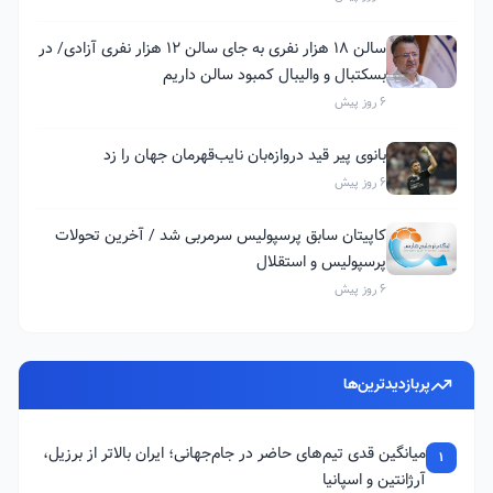
سالن ۱۸ هزار نفری به جای سالن ۱۲ هزار نفری آزادی/ در
بسکتبال و والیبال کمبود سالن داریم
6 روز پیش
بانوی پیر قید دروازه‌بان نایب‌قهرمان جهان را زد
6 روز پیش
کاپیتان سابق پرسپولیس سرمربی شد / آخرین تحولات
پرسپولیس و استقلال
6 روز پیش
پربازدیدترین‌ها
میانگین قدی تیم‌های حاضر در جام‌جهانی؛ ایران بالاتر از برزیل،
1
آرژانتین و اسپانیا