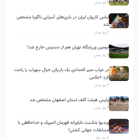
6 روز پیش
لباس کاروان ایران در بازی‌های آسیایی ناگویا مشخص
شد
6 روز پیش
دومین ورزشگاه تهران هم از دسترس خارج شد!
6 روز پیش
در غیاب منیر الحدادی یک بازیکن خیال سهراب را راحت
کرد +عکس
6 روز پیش
رئیس هیئت گلف استان اصفهان مشخص شد
6 روز پیش
ویدیو| شکست ناباورانه قهرمان المپیک و خداحافظی با
مسابقات جهانی کشتی!
6 روز پیش