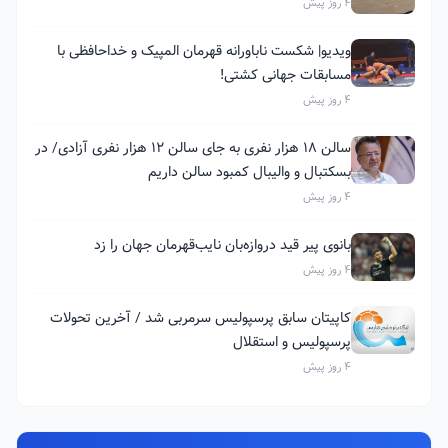
4 روز پیش
ویدیو| شکست ناباورانه قهرمان المپیک و خداحافظی با
مسابقات جهانی کشتی!
4 روز پیش
سالن ۱۸ هزار نفری به جای سالن ۱۲ هزار نفری آزادی/ در
بسکتبال و والیبال کمبود سالن داریم
4 روز پیش
بانوی پیر قید دروازه‌بان نایب‌قهرمان جهان را زد
4 روز پیش
کاپیتان سابق پرسپولیس سرمربی شد / آخرین تحولات
پرسپولیس و استقلال
4 روز پیش