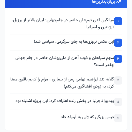
پربازدیدترین‌ها
میانگین قدی تیم‌های حاضر در جام‌جهانی؛ ایران بالاتر از برزیل،
1
آرژانتین و اسپانیا
این عکس نروژی‌ها به جای سرگرمی، سیاسی شد!
2
سهم سپاهان و ذوب آهن از ملی‌پوشان حاضر در جام جهانی
3
چقدر است؟
گلایه تند ابراهیم تهامی پس از بیماری ؛ مرام را کریم باقری معنا
4
کرد، به زودی افشاگری می‌کنم!
ویدیو| تاجرنیا در پخش زنده اعتراف کرد: این پروژه اشتباه بود!
5
درس بزرگی که ژابی به آرنولد داد
6