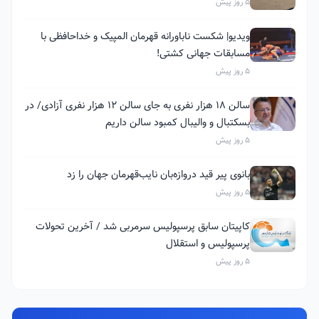
5 روز پیش
ویدیو| شکست ناباورانه قهرمان المپیک و خداحافظی با
مسابقات جهانی کشتی!
5 روز پیش
سالن ۱۸ هزار نفری به جای سالن ۱۲ هزار نفری آزادی/ در
بسکتبال و والیبال کمبود سالن داریم
5 روز پیش
بانوی پیر قید دروازه‌بان نایب‌قهرمان جهان را زد
5 روز پیش
کاپیتان سابق پرسپولیس سرمربی شد / آخرین تحولات
پرسپولیس و استقلال
5 روز پیش