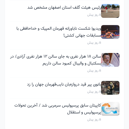
رئیس هیئت گلف استان اصفهان مشخص شد
5 روز پیش
ویدیو| شکست ناباورانه قهرمان المپیک و خداحافظی با
مسابقات جهانی کشتی!
5 روز پیش
سالن ۱۸ هزار نفری به جای سالن ۱۲ هزار نفری آزادی/ در
بسکتبال و والیبال کمبود سالن داریم
5 روز پیش
بانوی پیر قید دروازه‌بان نایب‌قهرمان جهان را زد
5 روز پیش
کاپیتان سابق پرسپولیس سرمربی شد / آخرین تحولات
پرسپولیس و استقلال
5 روز پیش