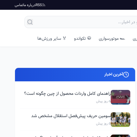
RSS
درباره ما
تماس
ری
🏎️ موتورسواری
🥋 تکواندو
🏅 سایر ورزش‌ها
آخرین اخبار
راهنمای کامل واردات محصول از چین چگونه است؟
5 روز پیش
سومین حریف پیش‌فصل استقلال مشخص شد
5 روز پیش