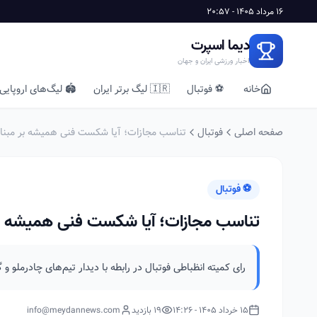
16 مرداد 1405 - 20:57
دیما اسپرت
اخبار ورزشی ایران و جهان
خانه
⚽ فوتبال
🇮🇷 لیگ برتر ایران
🏟️ لیگ‌های اروپایی
صفحه اصلی
فوتبال
تناسب مجازات؛ آیا شکست فنی همیشه بر مبن
⚽ فوتبال
تناسب مجازات؛ آیا شکست فنی همیشه ب
رای کمیته انظباطی فوتبال در رابطه با دیدار تیم‌های چادرملو و 
15 خرداد 1405 - 14:26
19 بازدید
info@meydannews.com