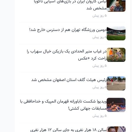
لباس کاروان ایران در بازی‌های آسیایی ناگویا
مشخص شد
5 روز پیش
دومین ورزشگاه تهران هم از دسترس خارج شد!
5 روز پیش
در غیاب منیر الحدادی یک بازیکن خیال سهراب را
راحت کرد +عکس
5 روز پیش
رئیس هیئت گلف استان اصفهان مشخص شد
5 روز پیش
ویدیو| شکست ناباورانه قهرمان المپیک و خداحافظی با
مسابقات جهانی کشتی!
5 روز پیش
سالن ۱۸ هزار نفری به جای سالن ۱۲ هزار نفری