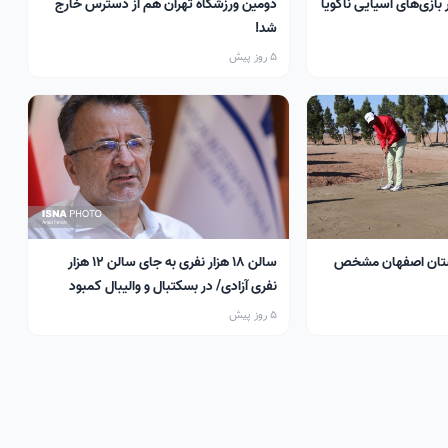
 بازی‌های آسیایی ناگویا
دومین ورزشگاه تهران هم از دسترس خارج
شد!
5 روز پیش
تان اصفهان مشخص
سالن ۱۸ هزار نفری به جای سالن ۱۲ هزار
نفری آزادی/ در بسکتبال و والیبال کمبود
سالن داریم
5 روز پیش