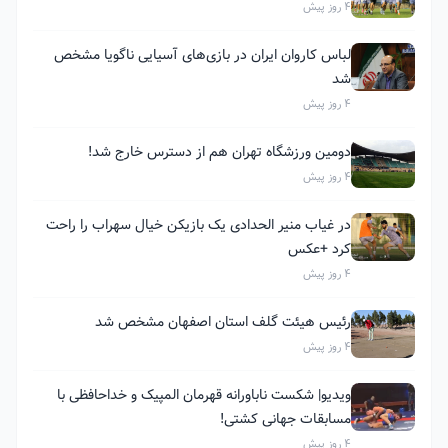
4 روز پیش
لباس کاروان ایران در بازی‌های آسیایی ناگویا مشخص
شد
4 روز پیش
دومین ورزشگاه تهران هم از دسترس خارج شد!
4 روز پیش
در غیاب منیر الحدادی یک بازیکن خیال سهراب را راحت
کرد +عکس
4 روز پیش
رئیس هیئت گلف استان اصفهان مشخص شد
4 روز پیش
ویدیو| شکست ناباورانه قهرمان المپیک و خداحافظی با
مسابقات جهانی کشتی!
4 روز پیش