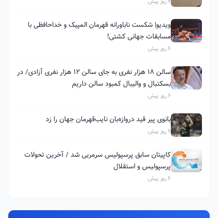
6 روز پیش
ویدیو| شکست ناباورانه قهرمان المپیک و خداحافظی با
مسابقات جهانی کشتی!
6 روز پیش
سالن ۱۸ هزار نفری به جای سالن ۱۲ هزار نفری آزادی/ در
بسکتبال و والیبال کمبود سالن داریم
6 روز پیش
بانوی پیر قید دروازه‌بان نایب‌قهرمان جهان را زد
6 روز پیش
کاپیتان سابق پرسپولیس سرمربی شد / آخرین تحولات
پرسپولیس و استقلال
6 روز پیش