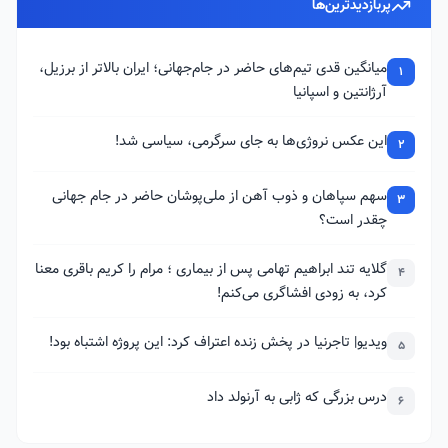
پربازدیدترین‌ها
میانگین قدی تیم‌های حاضر در جام‌جهانی؛ ایران بالاتر از برزیل،
1
آرژانتین و اسپانیا
این عکس نروژی‌ها به جای سرگرمی، سیاسی شد!
2
سهم سپاهان و ذوب آهن از ملی‌پوشان حاضر در جام جهانی
3
چقدر است؟
گلایه تند ابراهیم تهامی پس از بیماری ؛ مرام را کریم باقری معنا
4
کرد، به زودی افشاگری می‌کنم!
ویدیو| تاجرنیا در پخش زنده اعتراف کرد: این پروژه اشتباه بود!
5
درس بزرگی که ژابی به آرنولد داد
6