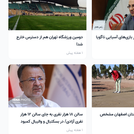
 بازی‌های آسیایی ناگویا
دومین ورزشگاه تهران هم از دسترس خارج
شد!
1 هفته پیش
تان اصفهان مشخص
سالن ۱۸ هزار نفری به جای سالن ۱۲ هزار
نفری آزادی/ در بسکتبال و والیبال کمبود
سالن داریم
1 هفته پیش