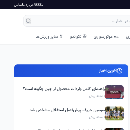
RSS
درباره ما
تماس
ری
🏎️ موتورسواری
🥋 تکواندو
🏅 سایر ورزش‌ها
آخرین اخبار
راهنمای کامل واردات محصول از چین چگونه است؟
1 هفته پیش
سومین حریف پیش‌فصل استقلال مشخص شد
1 هفته پیش