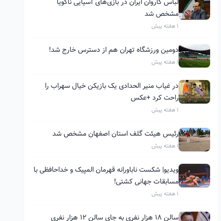
لباس کاروان ایران در بازی‌های آسیایی ناگویا
مشخص شد
1 هفته پیش
دومین ورزشگاه تهران هم از دسترس خارج شد!
1 هفته پیش
در غیاب منیر الحدادی یک بازیکن خیال سهراب را
راحت کرد +عکس
1 هفته پیش
رئیس هیئت گلف استان اصفهان مشخص شد
1 هفته پیش
ویدیو| شکست ناباورانه قهرمان المپیک و خداحافظی با
مسابقات جهانی کشتی!
1 هفته پیش
سالن ۱۸ هزار نفری به جای سالن ۱۲ هزار نفری