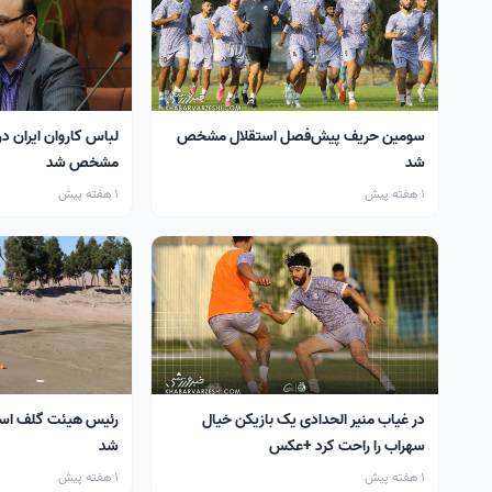
سومین حریف پیش‌فصل استقلال مشخص
لباس کاروان ایران در
شد
مشخص شد
1 هفته پیش
1 هفته پیش
در غیاب منیر الحدادی یک بازیکن خیال
رئیس هیئت گلف اس
سهراب را راحت کرد +عکس
شد
1 هفته پیش
1 هفته پیش