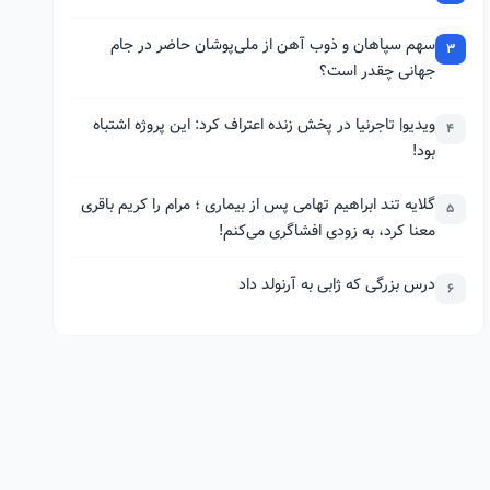
سهم سپاهان و ذوب آهن از ملی‌پوشان حاضر در جام
3
جهانی چقدر است؟
ویدیو| تاجرنیا در پخش زنده اعتراف کرد: این پروژه اشتباه
4
بود!
گلایه تند ابراهیم تهامی پس از بیماری ؛ مرام را کریم باقری
5
معنا کرد، به زودی افشاگری می‌کنم!
درس بزرگی که ژابی به آرنولد داد
6