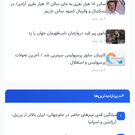
سالن ۱۸ هزار نفری به جای سالن ۱۲ هزار نفری آزادی/ در
بسکتبال و والیبال کمبود سالن داریم
6 روز پیش
بانوی پیر قید دروازه‌بان نایب‌قهرمان جهان را زد
6 روز پیش
کاپیتان سابق پرسپولیس سرمربی شد / آخرین تحولات
پرسپولیس و استقلال
6 روز پیش
پربازدیدترین‌ها
میانگین قدی تیم‌های حاضر در جام‌جهانی؛ ایران بالاتر از برزیل،
1
آرژانتین و اسپانیا