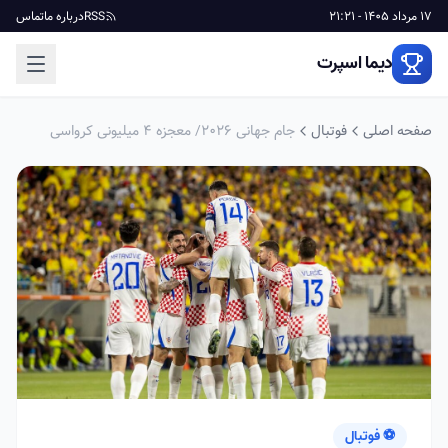
17 مرداد 1405 - 21:21
RSS
درباره ما
تماس
دیما اسپرت
صفحه اصلی
فوتبال
جام جهانی ۲۰۲۶/ معجزه ۴ میلیونی کرواسی
⚽ فوتبال