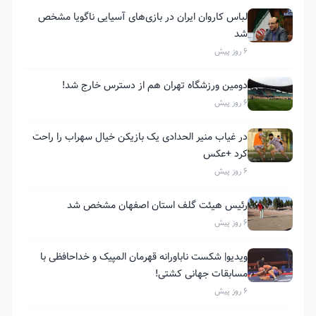
لباس کاروان ایران در بازی‌های آسیایی ناگویا مشخص
شد
6 روز پیش
دومین ورزشگاه تهران هم از دسترس خارج شد!
6 روز پیش
در غیاب منیر الحدادی یک بازیکن خیال سهراب را راحت
کرد +عکس
6 روز پیش
رئیس هیئت گلف استان اصفهان مشخص شد
6 روز پیش
ویدیو| شکست ناباورانه قهرمان المپیک و خداحافظی با
مسابقات جهانی کشتی!
6 روز پیش