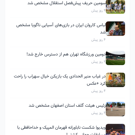
سومین حریف پیش‌فصل استقلال مشخص شد
4 روز پیش
لباس کاروان ایران در بازی‌های آسیایی ناگویا مشخص
شد
4 روز پیش
دومین ورزشگاه تهران هم از دسترس خارج شد!
4 روز پیش
در غیاب منیر الحدادی یک بازیکن خیال سهراب را راحت
کرد +عکس
4 روز پیش
رئیس هیئت گلف استان اصفهان مشخص شد
4 روز پیش
ویدیو| شکست ناباورانه قهرمان المپیک و خداحافظی با
مسابقات جهانی کشتی!