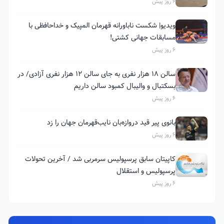
6 روز پیش
ویدیو| شکست ناباورانه قهرمان المپیک و خداحافظی با
مسابقات جهانی کشتی!
6 روز پیش
سالن ۱۸ هزار نفری به جای سالن ۱۲ هزار نفری آزادی/ در
بسکتبال و والیبال کمبود سالن داریم
6 روز پیش
بانوی پیر قید دروازه‌بان نایب‌قهرمان جهان را زد
6 روز پیش
کاپیتان سابق پرسپولیس سرمربی شد / آخرین تحولات
پرسپولیس و استقلال
6 روز پیش