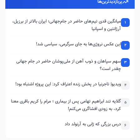
پربازدیدترین‌ها
میانگین قدی تیم‌های حاضر در جام‌جهانی؛ ایران بالاتر از برزیل،
1
آرژانتین و اسپانیا
این عکس نروژی‌ها به جای سرگرمی، سیاسی شد!
2
سهم سپاهان و ذوب آهن از ملی‌پوشان حاضر در جام جهانی
3
چقدر است؟
ویدیو| تاجرنیا در پخش زنده اعتراف کرد: این پروژه اشتباه بود!
4
گلایه تند ابراهیم تهامی پس از بیماری ؛ مرام را کریم باقری معنا
5
کرد، به زودی افشاگری می‌کنم!
درس بزرگی که ژابی به آرنولد داد
6