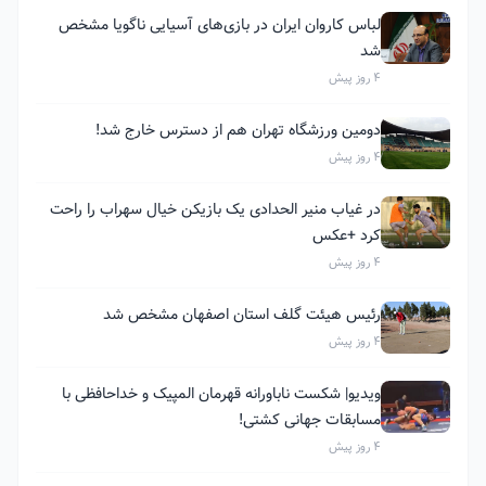
لباس کاروان ایران در بازی‌های آسیایی ناگویا مشخص
شد
4 روز پیش
دومین ورزشگاه تهران هم از دسترس خارج شد!
4 روز پیش
در غیاب منیر الحدادی یک بازیکن خیال سهراب را راحت
کرد +عکس
4 روز پیش
رئیس هیئت گلف استان اصفهان مشخص شد
4 روز پیش
ویدیو| شکست ناباورانه قهرمان المپیک و خداحافظی با
مسابقات جهانی کشتی!
4 روز پیش