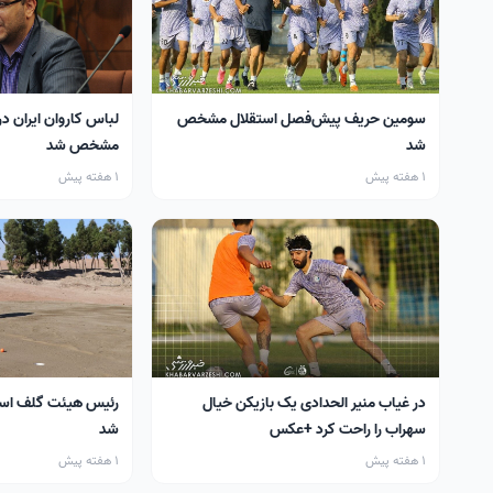
سومین حریف پیش‌فصل استقلال مشخص
لباس کاروان ایران در
شد
مشخص شد
1 هفته پیش
1 هفته پیش
در غیاب منیر الحدادی یک بازیکن خیال
رئیس هیئت گلف اس
سهراب را راحت کرد +عکس
شد
1 هفته پیش
1 هفته پیش