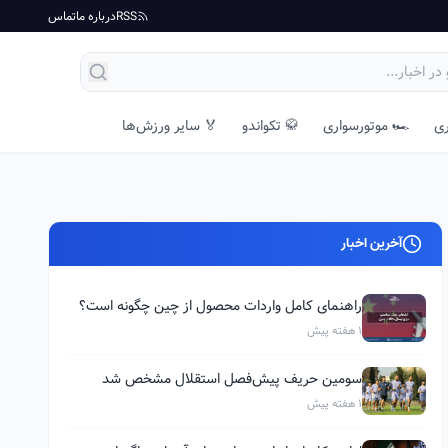
RSS
درباره ما
تماس
ری
🏎️ موتورسواری
🥋 تکواندو
🏅 سایر ورزش‌ها
آخرین اخبار
راهنمای کامل واردات محصول از چین چگونه است؟
1 هفته پیش
سومین حریف پیش‌فصل استقلال مشخص شد
1 هفته پیش