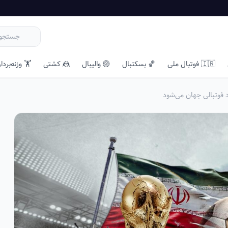
🇮🇷 فوتبال ملی
🏀 بسکتبال
🏐 والیبال
🤼 کشتی
🏋️ وزنه‌بردا
 فوتبالی جهان می‌شود