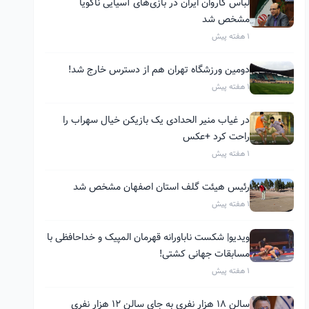
لباس کاروان ایران در بازی‌های آسیایی ناگویا
مشخص شد
1 هفته پیش
دومین ورزشگاه تهران هم از دسترس خارج شد!
1 هفته پیش
در غیاب منیر الحدادی یک بازیکن خیال سهراب را
راحت کرد +عکس
1 هفته پیش
رئیس هیئت گلف استان اصفهان مشخص شد
1 هفته پیش
ویدیو| شکست ناباورانه قهرمان المپیک و خداحافظی با
مسابقات جهانی کشتی!
1 هفته پیش
سالن ۱۸ هزار نفری به جای سالن ۱۲ هزار نفری