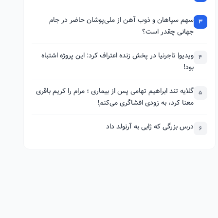
سهم سپاهان و ذوب آهن از ملی‌پوشان حاضر در جام
3
جهانی چقدر است؟
ویدیو| تاجرنیا در پخش زنده اعتراف کرد: این پروژه اشتباه
4
بود!
گلایه تند ابراهیم تهامی پس از بیماری ؛ مرام را کریم باقری
5
معنا کرد، به زودی افشاگری می‌کنم!
درس بزرگی که ژابی به آرنولد داد
6