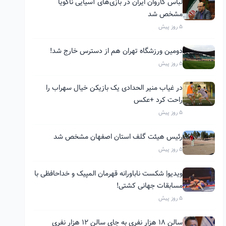
لباس کاروان ایران در بازی‌های آسیایی ناگویا
مشخص شد
5 روز پیش
دومین ورزشگاه تهران هم از دسترس خارج شد!
5 روز پیش
در غیاب منیر الحدادی یک بازیکن خیال سهراب را
راحت کرد +عکس
5 روز پیش
رئیس هیئت گلف استان اصفهان مشخص شد
5 روز پیش
ویدیو| شکست ناباورانه قهرمان المپیک و خداحافظی با
مسابقات جهانی کشتی!
5 روز پیش
سالن ۱۸ هزار نفری به جای سالن ۱۲ هزار نفری