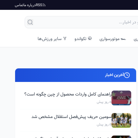
RSS
درباره ما
تماس
ری
🏎️ موتورسواری
🥋 تکواندو
🏅 سایر ورزش‌ها
آخرین اخبار
راهنمای کامل واردات محصول از چین چگونه است؟
5 روز پیش
سومین حریف پیش‌فصل استقلال مشخص شد
5 روز پیش