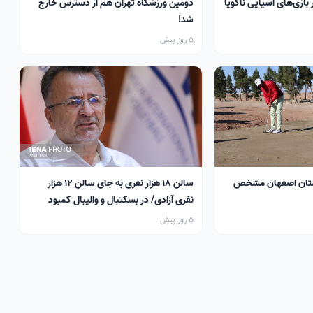
 بازی‌های آسیایی ناگویا
دومین ورزشگاه تهران هم از دسترس خارج
شد!
5 روز پیش
تان اصفهان مشخص
سالن ۱۸ هزار نفری به جای سالن ۱۲ هزار
نفری آزادی/ در بسکتبال و والیبال کمبود
سالن داریم
5 روز پیش