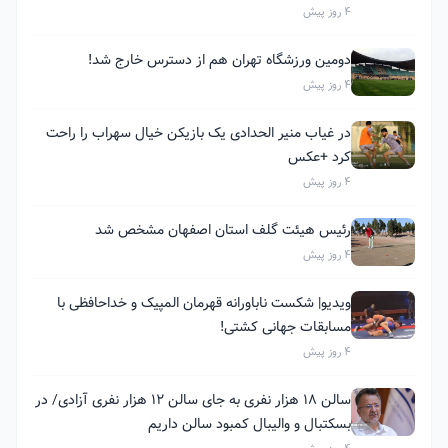
4 روز پیش
دومین ورزشگاه تهران هم از دسترس خارج شد!
4 روز پیش
در غیاب منیر الحدادی یک بازیکن خیال سهراب را راحت
کرد +عکس
4 روز پیش
رئیس هیئت گلف استان اصفهان مشخص شد
4 روز پیش
ویدیو| شکست ناباورانه قهرمان المپیک و خداحافظی با
مسابقات جهانی کشتی!
4 روز پیش
سالن ۱۸ هزار نفری به جای سالن ۱۲ هزار نفری آزادی/ در
بسکتبال و والیبال کمبود سالن داریم