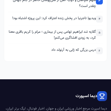
سهم سپاهان و ذوب آهن از ملی‌پوشان حاضر در جام جهانی
3
چقدر است؟
ویدیو| تاجرنیا در پخش زنده اعتراف کرد: این پروژه اشتباه بود!
4
گلایه تند ابراهیم تهامی پس از بیماری ؛ مرام را کریم باقری معنا
5
کرد، به زودی افشاگری می‌کنم!
درس بزرگی که ژابی به آرنولد داد
6
دیما اسپورت
دیما اسپرت مرجع اخبار ورزشی ایران و جهان. اخبار فوتبال، لیگ برتر ایران،