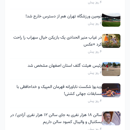
4 روز پیش
دومین ورزشگاه تهران هم از دسترس خارج شد!
4 روز پیش
در غیاب منیر الحدادی یک بازیکن خیال سهراب را راحت
کرد +عکس
4 روز پیش
رئیس هیئت گلف استان اصفهان مشخص شد
4 روز پیش
ویدیو| شکست ناباورانه قهرمان المپیک و خداحافظی با
مسابقات جهانی کشتی!
4 روز پیش
سالن ۱۸ هزار نفری به جای سالن ۱۲ هزار نفری آزادی/ در
بسکتبال و والیبال کمبود سالن داریم
4 روز پیش