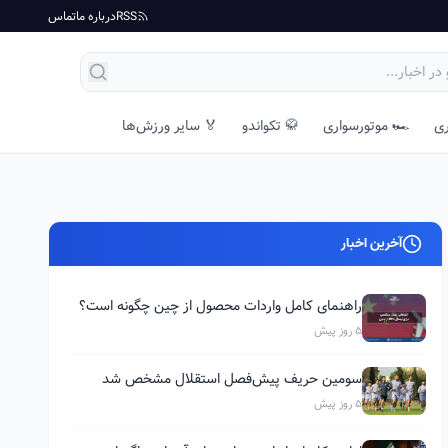
RSS
درباره ما
تماس
ری
🏎️ موتورسواری
🥋 تکواندو
🏅 سایر ورزش‌ها
آخرین اخبار
راهنمای کامل واردات محصول از چین چگونه است؟
5 روز پیش
سومین حریف پیش‌فصل استقلال مشخص شد
5 روز پیش