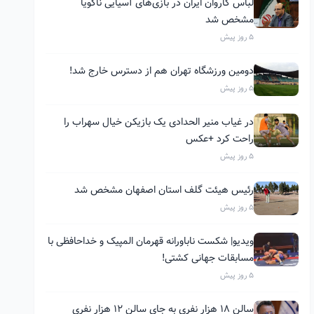
لباس کاروان ایران در بازی‌های آسیایی ناگویا
مشخص شد
5 روز پیش
دومین ورزشگاه تهران هم از دسترس خارج شد!
5 روز پیش
در غیاب منیر الحدادی یک بازیکن خیال سهراب را
راحت کرد +عکس
5 روز پیش
رئیس هیئت گلف استان اصفهان مشخص شد
5 روز پیش
ویدیو| شکست ناباورانه قهرمان المپیک و خداحافظی با
مسابقات جهانی کشتی!
5 روز پیش
سالن ۱۸ هزار نفری به جای سالن ۱۲ هزار نفری