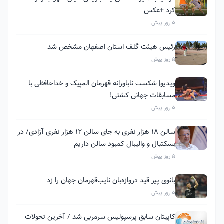
کرد +عکس
5 روز پیش
رئیس هیئت گلف استان اصفهان مشخص شد
5 روز پیش
ویدیو| شکست ناباورانه قهرمان المپیک و خداحافظی با
مسابقات جهانی کشتی!
5 روز پیش
سالن ۱۸ هزار نفری به جای سالن ۱۲ هزار نفری آزادی/ در
بسکتبال و والیبال کمبود سالن داریم
5 روز پیش
بانوی پیر قید دروازه‌بان نایب‌قهرمان جهان را زد
5 روز پیش
کاپیتان سابق پرسپولیس سرمربی شد / آخرین تحولات