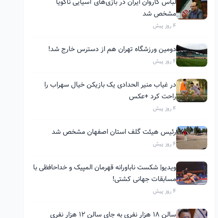
لباس کاروان ایران در بازی‌های آسیایی ناگویا
مشخص شد
4 روز پیش
دومین ورزشگاه تهران هم از دسترس خارج شد!
4 روز پیش
در غیاب منیر الحدادی یک بازیکن خیال سهراب را
راحت کرد +عکس
4 روز پیش
رئیس هیئت گلف استان اصفهان مشخص شد
4 روز پیش
ویدیو| شکست ناباورانه قهرمان المپیک و خداحافظی با
مسابقات جهانی کشتی!
4 روز پیش
سالن ۱۸ هزار نفری به جای سالن ۱۲ هزار نفری