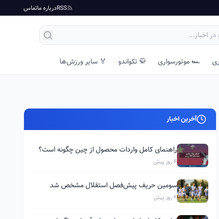
RSS
درباره ما
تماس
ری
🏎️ موتورسواری
🥋 تکواندو
🏅 سایر ورزش‌ها
آخرین اخبار
راهنمای کامل واردات محصول از چین چگونه است؟
4 روز پیش
سومین حریف پیش‌فصل استقلال مشخص شد
4 روز پیش