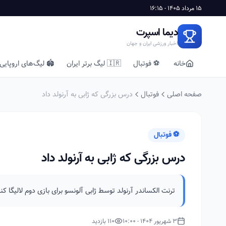
15 مرداد 1405 - 16:15
دیما اسپرت
اخبار ورزشی ایران و جهان
خانه
⚽ فوتبال
🇮🇷 لیگ برتر ایران
🏟️ لیگ‌های اروپایی
صفحه اصلی
فوتبال
درس بزرگی که ژابی به آرنولد داد
⚽ فوتبال
درس بزرگی که ژابی به آرنولد داد
ترنت الکساندر آرنولد توسط ژابی آلونسو برای بازی دوم لالیگا
3 شهریور 1404 - 10:00
110 بازدید