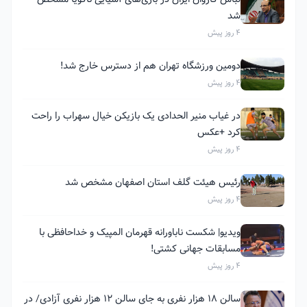
شد
4 روز پیش
دومین ورزشگاه تهران هم از دسترس خارج شد!
4 روز پیش
در غیاب منیر الحدادی یک بازیکن خیال سهراب را راحت
کرد +عکس
4 روز پیش
رئیس هیئت گلف استان اصفهان مشخص شد
4 روز پیش
ویدیو| شکست ناباورانه قهرمان المپیک و خداحافظی با
مسابقات جهانی کشتی!
4 روز پیش
سالن ۱۸ هزار نفری به جای سالن ۱۲ هزار نفری آزادی/ در