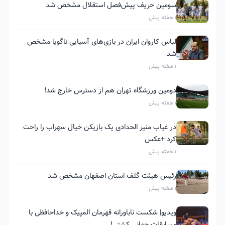
سومین حریف پیش‌فصل استقلال مشخص شد
1 هفته پیش
لباس کاروان ایران در بازی‌های آسیایی ناگویا مشخص
شد
1 هفته پیش
دومین ورزشگاه تهران هم از دسترس خارج شد!
1 هفته پیش
در غیاب منیر الحدادی یک بازیکن خیال سهراب را راحت
کرد +عکس
1 هفته پیش
رئیس هیئت گلف استان اصفهان مشخص شد
1 هفته پیش
ویدیو| شکست ناباورانه قهرمان المپیک و خداحافظی با
مسابقات جهانی کشتی!