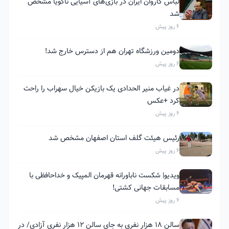
لباس کاروان ایران در بازی‌های آسیایی ناگویا مشخص
شد
6 روز پیش
دومین ورزشگاه تهران هم از دسترس خارج شد!
6 روز پیش
در غیاب منیر الحدادی یک بازیکن خیال سهراب را راحت
کرد +عکس
6 روز پیش
رئیس هیئت گلف استان اصفهان مشخص شد
6 روز پیش
ویدیو| شکست ناباورانه قهرمان المپیک و خداحافظی با
مسابقات جهانی کشتی!
6 روز پیش
سالن ۱۸ هزار نفری به جای سالن ۱۲ هزار نفری آزادی/ در