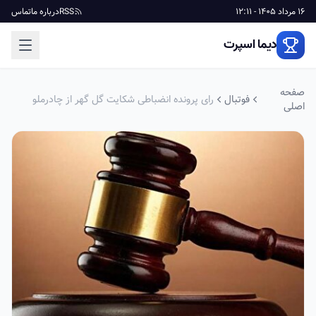
16 مرداد 1405 - 12:11
RSS
درباره ما
تماس
دیما اسپرت
صفحه
فوتبال
رای پرونده انضباطی شکایت گل گهر از چادرملو
اصلی
صادر شد