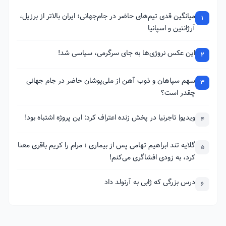
میانگین قدی تیم‌های حاضر در جام‌جهانی؛ ایران بالاتر از برزیل،
1
آرژانتین و اسپانیا
این عکس نروژی‌ها به جای سرگرمی، سیاسی شد!
2
سهم سپاهان و ذوب آهن از ملی‌پوشان حاضر در جام جهانی
3
چقدر است؟
ویدیو| تاجرنیا در پخش زنده اعتراف کرد: این پروژه اشتباه بود!
4
گلایه تند ابراهیم تهامی پس از بیماری ؛ مرام را کریم باقری معنا
5
کرد، به زودی افشاگری می‌کنم!
درس بزرگی که ژابی به آرنولد داد
6