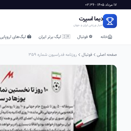
17 مرداد 1405 - 02:36
دیما اسپرت
اخبار ورزشی ایران و جهان
خانه
⚽ فوتبال
🇮🇷 لیگ برتر ایران
🏟️ لیگ‌های اروپایی
صفحه اصلی
فوتبال
روزنامه فدراسیون شماره 359