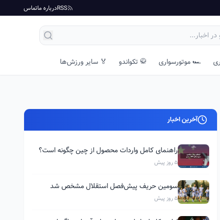
RSS
درباره ما
تماس
ری
🏎️ موتورسواری
🥋 تکواندو
🏅 سایر ورزش‌ها
آخرین اخبار
راهنمای کامل واردات محصول از چین چگونه است؟
5 روز پیش
سومین حریف پیش‌فصل استقلال مشخص شد
5 روز پیش