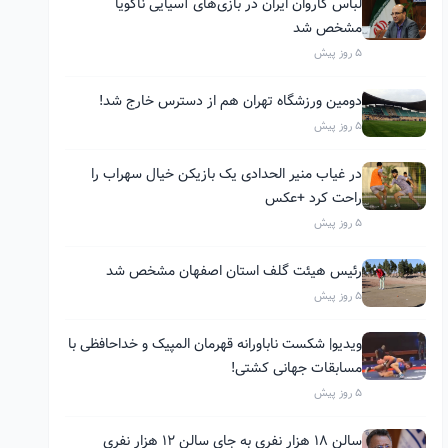
لباس کاروان ایران در بازی‌های آسیایی ناگویا
مشخص شد
5 روز پیش
دومین ورزشگاه تهران هم از دسترس خارج شد!
5 روز پیش
در غیاب منیر الحدادی یک بازیکن خیال سهراب را
راحت کرد +عکس
5 روز پیش
رئیس هیئت گلف استان اصفهان مشخص شد
5 روز پیش
ویدیو| شکست ناباورانه قهرمان المپیک و خداحافظی با
مسابقات جهانی کشتی!
5 روز پیش
سالن ۱۸ هزار نفری به جای سالن ۱۲ هزار نفری