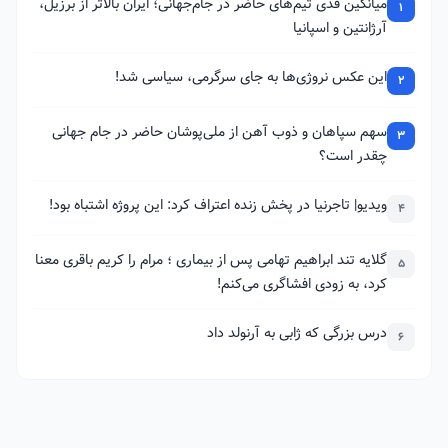
میانگین قدی تیم‌های حاضر در جام‌جهانی؛ ایران بالاتر از برزیل،
1
آرژانتین و اسپانیا
این عکس نروژی‌ها به جای سرگرمی، سیاسی شد!
2
سهم سپاهان و ذوب آهن از ملی‌پوشان حاضر در جام جهانی
3
چقدر است؟
ویدیو| تاجرنیا در پخش زنده اعتراف کرد: این پروژه اشتباه بود!
4
گلایه تند ابراهیم تهامی پس از بیماری ؛ مرام را کریم باقری معنا
5
کرد، به زودی افشاگری می‌کنم!
درس بزرگی که ژابی به آرنولد داد
6