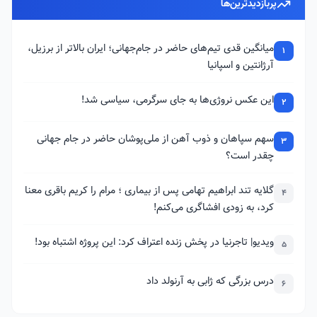
پربازدیدترین‌ها
میانگین قدی تیم‌های حاضر در جام‌جهانی؛ ایران بالاتر از برزیل،
1
آرژانتین و اسپانیا
این عکس نروژی‌ها به جای سرگرمی، سیاسی شد!
2
سهم سپاهان و ذوب آهن از ملی‌پوشان حاضر در جام جهانی
3
چقدر است؟
گلایه تند ابراهیم تهامی پس از بیماری ؛ مرام را کریم باقری معنا
4
کرد، به زودی افشاگری می‌کنم!
ویدیو| تاجرنیا در پخش زنده اعتراف کرد: این پروژه اشتباه بود!
5
درس بزرگی که ژابی به آرنولد داد
6