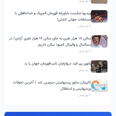
6 روز پیش
ویدیو| شکست ناباورانه قهرمان المپیک و خداحافظی با
مسابقات جهانی کشتی!
6 روز پیش
سالن ۱۸ هزار نفری به جای سالن ۱۲ هزار نفری آزادی/ در
بسکتبال و والیبال کمبود سالن داریم
6 روز پیش
بانوی پیر قید دروازه‌بان نایب‌قهرمان جهان را زد
6 روز پیش
کاپیتان سابق پرسپولیس سرمربی شد / آخرین تحولات
پرسپولیس و استقلال
6 روز پیش