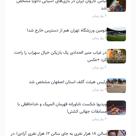
لباس کاروان ایران در بازی‌های آسیایی ناگویا مشخص
شد
6 روز پیش
دومین ورزشگاه تهران هم از دسترس خارج شد!
6 روز پیش
در غیاب منیر الحدادی یک بازیکن خیال سهراب را راحت
کرد +عکس
6 روز پیش
رئیس هیئت گلف استان اصفهان مشخص شد
6 روز پیش
ویدیو| شکست ناباورانه قهرمان المپیک و خداحافظی با
مسابقات جهانی کشتی!
6 روز پیش
سالن ۱۸ هزار نفری به جای سالن ۱۲ هزار نفری آزادی/ در