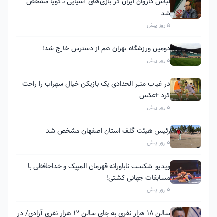
لباس کاروان ایران در بازی‌های آسیایی ناگویا مشخص
شد
5 روز پیش
دومین ورزشگاه تهران هم از دسترس خارج شد!
5 روز پیش
در غیاب منیر الحدادی یک بازیکن خیال سهراب را راحت
کرد +عکس
5 روز پیش
رئیس هیئت گلف استان اصفهان مشخص شد
5 روز پیش
ویدیو| شکست ناباورانه قهرمان المپیک و خداحافظی با
مسابقات جهانی کشتی!
5 روز پیش
سالن ۱۸ هزار نفری به جای سالن ۱۲ هزار نفری آزادی/ در