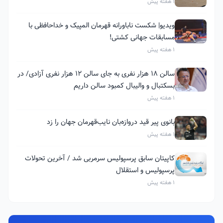
1 هفته پیش
ویدیو| شکست ناباورانه قهرمان المپیک و خداحافظی با
مسابقات جهانی کشتی!
1 هفته پیش
سالن ۱۸ هزار نفری به جای سالن ۱۲ هزار نفری آزادی/ در
بسکتبال و والیبال کمبود سالن داریم
1 هفته پیش
بانوی پیر قید دروازه‌بان نایب‌قهرمان جهان را زد
1 هفته پیش
کاپیتان سابق پرسپولیس سرمربی شد / آخرین تحولات
پرسپولیس و استقلال
1 هفته پیش