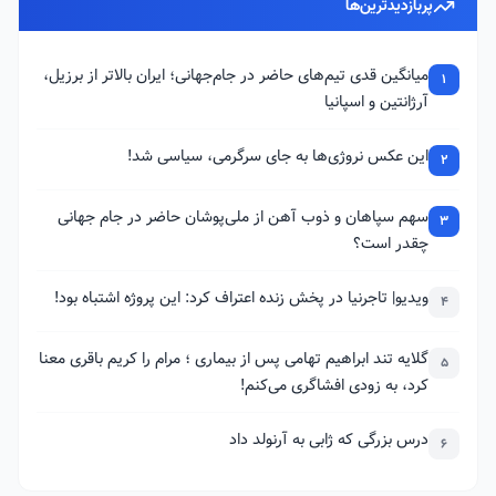
پربازدیدترین‌ها
میانگین قدی تیم‌های حاضر در جام‌جهانی؛ ایران بالاتر از برزیل،
1
آرژانتین و اسپانیا
این عکس نروژی‌ها به جای سرگرمی، سیاسی شد!
2
سهم سپاهان و ذوب آهن از ملی‌پوشان حاضر در جام جهانی
3
چقدر است؟
ویدیو| تاجرنیا در پخش زنده اعتراف کرد: این پروژه اشتباه بود!
4
گلایه تند ابراهیم تهامی پس از بیماری ؛ مرام را کریم باقری معنا
5
کرد، به زودی افشاگری می‌کنم!
درس بزرگی که ژابی به آرنولد داد
6