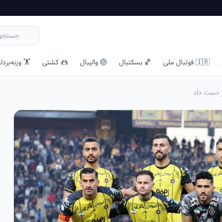
🇮🇷 فوتبال ملی
🏀 بسکتبال
🏐 والیبال
🤼 کشتی
🏋️ وزنه‌بردا
ز دست داد