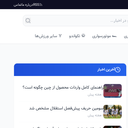
RSS
درباره ما
تماس
ری
🏎️ موتورسواری
🥋 تکواندو
🏅 سایر ورزش‌ها
آخرین اخبار
راهنمای کامل واردات محصول از چین چگونه است؟
1 هفته پیش
سومین حریف پیش‌فصل استقلال مشخص شد
1 هفته پیش