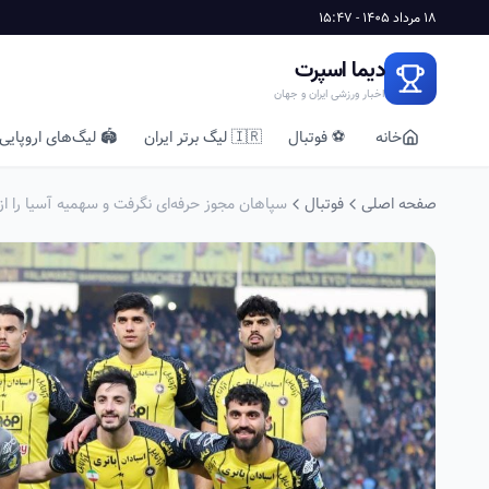
18 مرداد 1405 - 15:47
دیما اسپرت
اخبار ورزشی ایران و جهان
خانه
⚽ فوتبال
🇮🇷 لیگ برتر ایران
🏟️ لیگ‌های اروپایی
صفحه اصلی
فوتبال
سپاهان مجوز حرفه‌ای نگرفت و سهمیه آسیا را ا