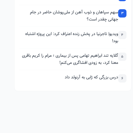
سهم سپاهان و ذوب آهن از ملی‌پوشان حاضر در جام
3
جهانی چقدر است؟
ویدیو| تاجرنیا در پخش زنده اعتراف کرد: این پروژه اشتباه
4
بود!
گلایه تند ابراهیم تهامی پس از بیماری ؛ مرام را کریم باقری
5
معنا کرد، به زودی افشاگری می‌کنم!
درس بزرگی که ژابی به آرنولد داد
6