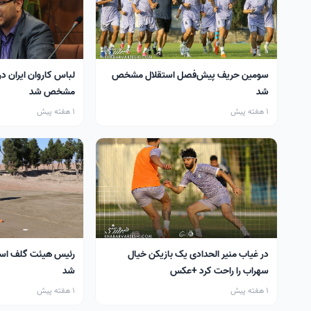
سومین حریف پیش‌فصل استقلال مشخص
لباس کاروان ایران در
شد
مشخص شد
1 هفته پیش
1 هفته پیش
در غیاب منیر الحدادی یک بازیکن خیال
رئیس هیئت گلف اس
سهراب را راحت کرد +عکس
شد
1 هفته پیش
1 هفته پیش