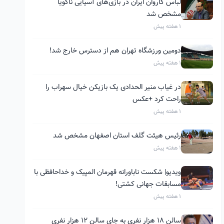
لباس کاروان ایران در بازی‌های آسیایی ناگویا
مشخص شد
1 هفته پیش
دومین ورزشگاه تهران هم از دسترس خارج شد!
1 هفته پیش
در غیاب منیر الحدادی یک بازیکن خیال سهراب را
راحت کرد +عکس
1 هفته پیش
رئیس هیئت گلف استان اصفهان مشخص شد
1 هفته پیش
ویدیو| شکست ناباورانه قهرمان المپیک و خداحافظی با
مسابقات جهانی کشتی!
1 هفته پیش
سالن ۱۸ هزار نفری به جای سالن ۱۲ هزار نفری