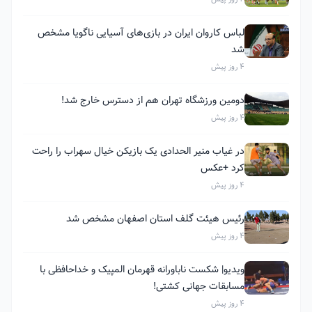
لباس کاروان ایران در بازی‌های آسیایی ناگویا مشخص
شد
4 روز پیش
دومین ورزشگاه تهران هم از دسترس خارج شد!
4 روز پیش
در غیاب منیر الحدادی یک بازیکن خیال سهراب را راحت
کرد +عکس
4 روز پیش
رئیس هیئت گلف استان اصفهان مشخص شد
4 روز پیش
ویدیو| شکست ناباورانه قهرمان المپیک و خداحافظی با
مسابقات جهانی کشتی!
4 روز پیش