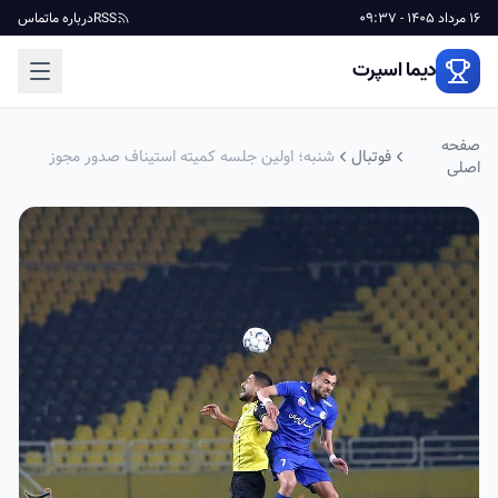
16 مرداد 1405 - 09:37
RSS
درباره ما
تماس
دیما اسپرت
صفحه
فوتبال
شنبه؛ اولین جلسه کمیته استیناف صدور مجوز
اصلی
حرفه‌ای