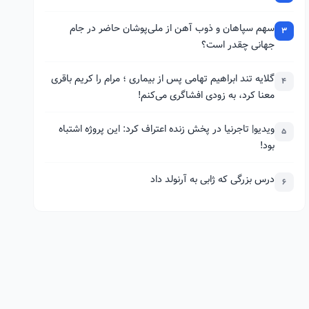
سهم سپاهان و ذوب آهن از ملی‌پوشان حاضر در جام
3
جهانی چقدر است؟
گلایه تند ابراهیم تهامی پس از بیماری ؛ مرام را کریم باقری
4
معنا کرد، به زودی افشاگری می‌کنم!
ویدیو| تاجرنیا در پخش زنده اعتراف کرد: این پروژه اشتباه
5
بود!
درس بزرگی که ژابی به آرنولد داد
6