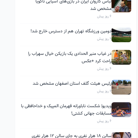
لباس کاروان ایران در بازی‌های آسیایی ناگویا
مشخص شد
6 روز پیش
دومین ورزشگاه تهران هم از دسترس خارج شد!
6 روز پیش
در غیاب منیر الحدادی یک بازیکن خیال سهراب را
راحت کرد +عکس
6 روز پیش
رئیس هیئت گلف استان اصفهان مشخص شد
6 روز پیش
ویدیو| شکست ناباورانه قهرمان المپیک و خداحافظی با
مسابقات جهانی کشتی!
6 روز پیش
سالن ۱۸ هزار نفری به جای سالن ۱۲ هزار نفری