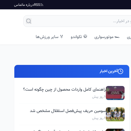
RSS
درباره ما
تماس
ری
🏎️ موتورسواری
🥋 تکواندو
🏅 سایر ورزش‌ها
آخرین اخبار
راهنمای کامل واردات محصول از چین چگونه است؟
6 روز پیش
سومین حریف پیش‌فصل استقلال مشخص شد
6 روز پیش