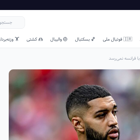
🇮🇷 فوتبال ملی
🏀 بسکتبال
🏐 والیبال
🤼 کشتی
🏋️ وزنه‌بردا
 فرانسه نمی‌رسد