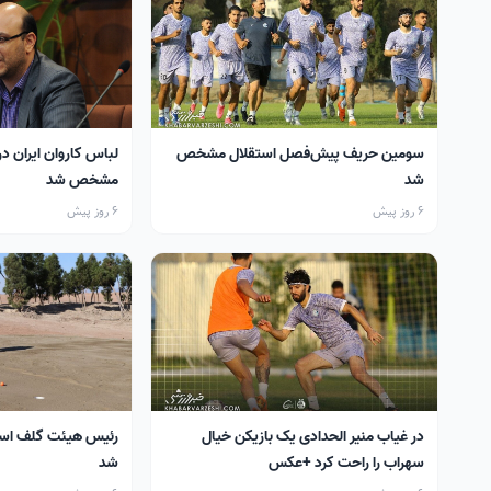
سومین حریف پیش‌فصل استقلال مشخص
لباس کاروان ایران در
شد
مشخص شد
6 روز پیش
6 روز پیش
در غیاب منیر الحدادی یک بازیکن خیال
رئیس هیئت گلف اس
سهراب را راحت کرد +عکس
شد