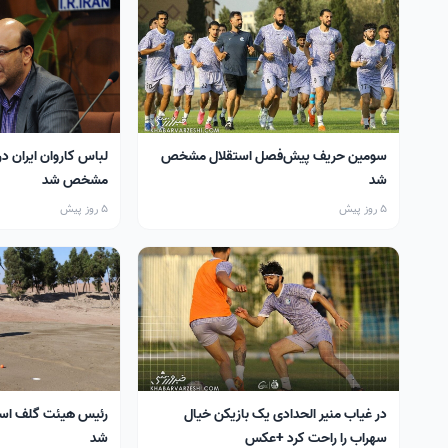
سومین حریف پیش‌فصل استقلال مشخص
لباس کاروان ایران در
شد
مشخص شد
5 روز پیش
5 روز پیش
در غیاب منیر الحدادی یک بازیکن خیال
رئیس هیئت گلف اس
سهراب را راحت کرد +عکس
شد