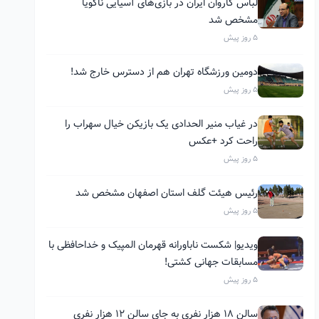
لباس کاروان ایران در بازی‌های آسیایی ناگویا
مشخص شد
5 روز پیش
دومین ورزشگاه تهران هم از دسترس خارج شد!
5 روز پیش
در غیاب منیر الحدادی یک بازیکن خیال سهراب را
راحت کرد +عکس
5 روز پیش
رئیس هیئت گلف استان اصفهان مشخص شد
5 روز پیش
ویدیو| شکست ناباورانه قهرمان المپیک و خداحافظی با
مسابقات جهانی کشتی!
5 روز پیش
سالن ۱۸ هزار نفری به جای سالن ۱۲ هزار نفری