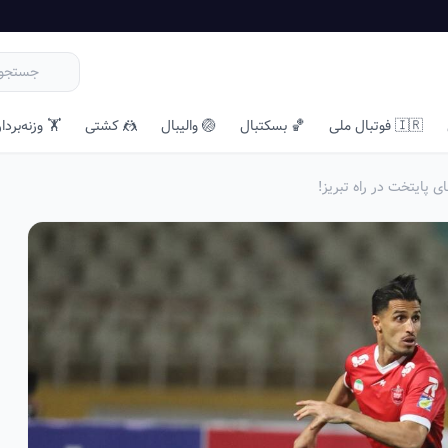
🇮🇷 فوتبال ملی
🏀 بسکتبال
🏐 والیبال
🤼 کشتی
🏋️ وزنه‌بردا
ی پایتخت در راه تبریز!