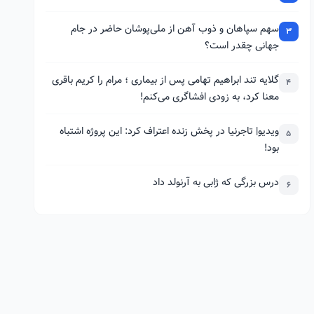
سهم سپاهان و ذوب آهن از ملی‌پوشان حاضر در جام
3
جهانی چقدر است؟
گلایه تند ابراهیم تهامی پس از بیماری ؛ مرام را کریم باقری
4
معنا کرد، به زودی افشاگری می‌کنم!
ویدیو| تاجرنیا در پخش زنده اعتراف کرد: این پروژه اشتباه
5
بود!
درس بزرگی که ژابی به آرنولد داد
6