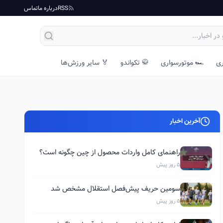
RSS
درباره ما
تماس
ری
🏎️ موتورسواری
🥋 تکواندو
🏅 سایر ورزش‌ها
آخرین اخبار
راهنمای کامل واردات محصول از چین چگونه است؟
5 روز پیش
سومین حریف پیش‌فصل استقلال مشخص شد
5 روز پیش