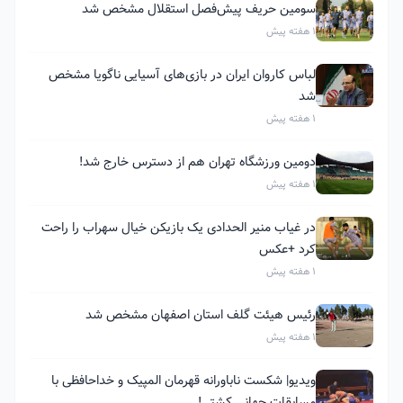
سومین حریف پیش‌فصل استقلال مشخص شد
1 هفته پیش
لباس کاروان ایران در بازی‌های آسیایی ناگویا مشخص
شد
1 هفته پیش
دومین ورزشگاه تهران هم از دسترس خارج شد!
1 هفته پیش
در غیاب منیر الحدادی یک بازیکن خیال سهراب را راحت
کرد +عکس
1 هفته پیش
رئیس هیئت گلف استان اصفهان مشخص شد
1 هفته پیش
ویدیو| شکست ناباورانه قهرمان المپیک و خداحافظی با
مسابقات جهانی کشتی!