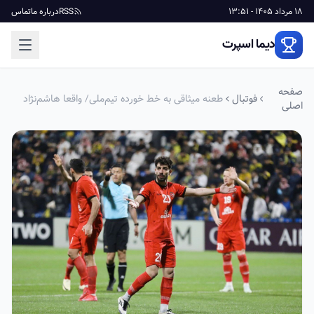
18 مرداد 1405 - 13:51
RSS
درباره ما
تماس
دیما اسپرت
صفحه
فوتبال
طعنه میثاقی به خط خورده تیم‌ملی/ واقعا هاشم‌نژاد
اصلی
باید دعوت می‌شد؟