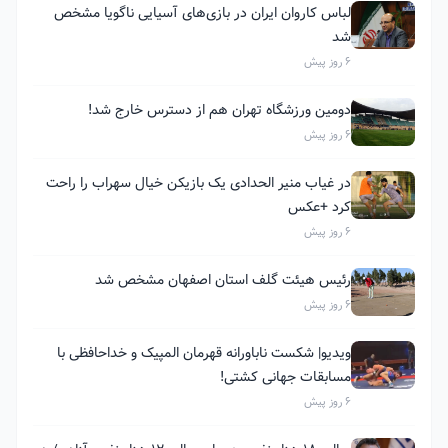
لباس کاروان ایران در بازی‌های آسیایی ناگویا مشخص
شد
6 روز پیش
دومین ورزشگاه تهران هم از دسترس خارج شد!
6 روز پیش
در غیاب منیر الحدادی یک بازیکن خیال سهراب را راحت
کرد +عکس
6 روز پیش
رئیس هیئت گلف استان اصفهان مشخص شد
6 روز پیش
ویدیو| شکست ناباورانه قهرمان المپیک و خداحافظی با
مسابقات جهانی کشتی!
6 روز پیش