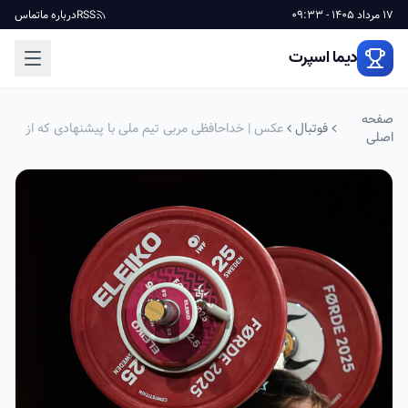
17 مرداد 1405 - 09:33
RSS
درباره ما
تماس
دیما اسپرت
صفحه
فوتبال
عکس | خداحافظی مربی تیم ملی با پیشنهادی که از
اصلی
عمان رسید