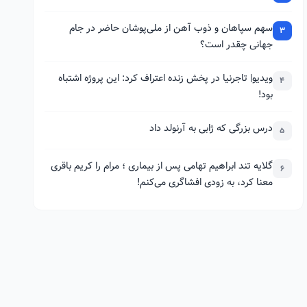
سهم سپاهان و ذوب آهن از ملی‌پوشان حاضر در جام
3
جهانی چقدر است؟
ویدیو| تاجرنیا در پخش زنده اعتراف کرد: این پروژه اشتباه
4
بود!
درس بزرگی که ژابی به آرنولد داد
5
گلایه تند ابراهیم تهامی پس از بیماری ؛ مرام را کریم باقری
6
معنا کرد، به زودی افشاگری می‌کنم!