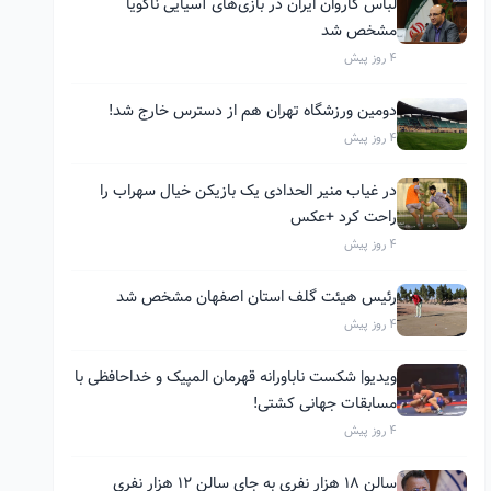
لباس کاروان ایران در بازی‌های آسیایی ناگویا
مشخص شد
4 روز پیش
دومین ورزشگاه تهران هم از دسترس خارج شد!
4 روز پیش
در غیاب منیر الحدادی یک بازیکن خیال سهراب را
راحت کرد +عکس
4 روز پیش
رئیس هیئت گلف استان اصفهان مشخص شد
4 روز پیش
ویدیو| شکست ناباورانه قهرمان المپیک و خداحافظی با
مسابقات جهانی کشتی!
4 روز پیش
سالن ۱۸ هزار نفری به جای سالن ۱۲ هزار نفری