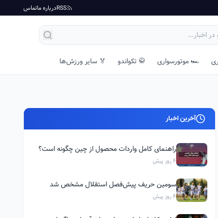
RSS
درباره ما
تماس
ری
🏎️ موتورسواری
🥋 تکواندو
🏅 سایر ورزش‌ها
آخرین اخبار
راهنمای کامل واردات محصول از چین چگونه است؟
4 روز پیش
سومین حریف پیش‌فصل استقلال مشخص شد
4 روز پیش