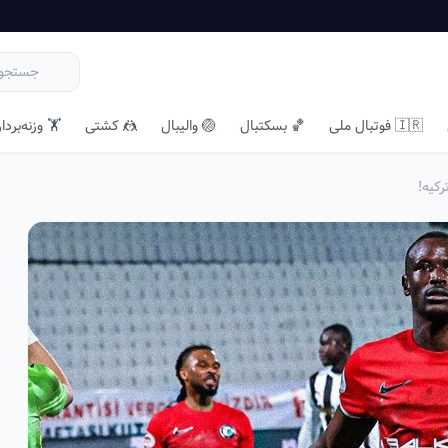
🇮🇷 فوتبال ملی
🏀 بسکتبال
🏐 والیبال
🤼 کشتی
🏋️ وزنه‌بردا
کیه!