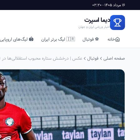
16 مرداد 1405 - 02:20
دیما اسپرت
اخبار ورزشی ایران و جهان
خانه
⚽ فوتبال
🇮🇷 لیگ برتر ایران
🏟️ لیگ‌های اروپایی
صفحه اصلی
فوتبال
عکس | درخشش ستاره محبوب استقلالی‌ها در تر