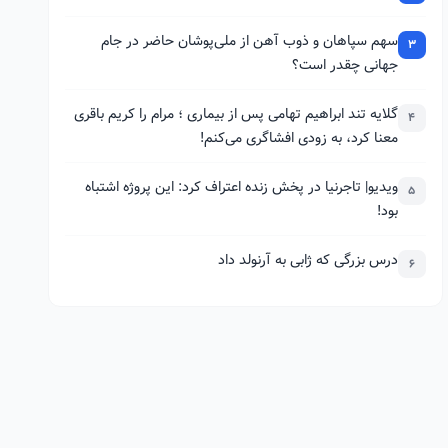
سهم سپاهان و ذوب آهن از ملی‌پوشان حاضر در جام
3
جهانی چقدر است؟
گلایه تند ابراهیم تهامی پس از بیماری ؛ مرام را کریم باقری
4
معنا کرد، به زودی افشاگری می‌کنم!
ویدیو| تاجرنیا در پخش زنده اعتراف کرد: این پروژه اشتباه
5
بود!
درس بزرگی که ژابی به آرنولد داد
6