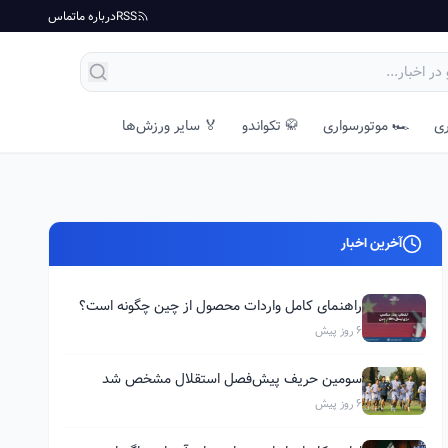
RSS
درباره ما
تماس
ری
🏎️ موتورسواری
🥋 تکواندو
🏅 سایر ورزش‌ها
آخرین اخبار
راهنمای کامل واردات محصول از چین چگونه است؟
6 روز پیش
سومین حریف پیش‌فصل استقلال مشخص شد
6 روز پیش