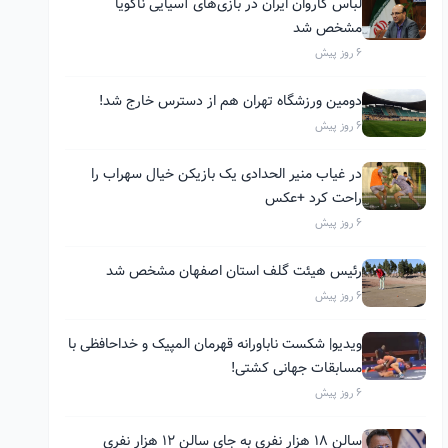
لباس کاروان ایران در بازی‌های آسیایی ناگویا
مشخص شد
6 روز پیش
دومین ورزشگاه تهران هم از دسترس خارج شد!
6 روز پیش
در غیاب منیر الحدادی یک بازیکن خیال سهراب را
راحت کرد +عکس
6 روز پیش
رئیس هیئت گلف استان اصفهان مشخص شد
6 روز پیش
ویدیو| شکست ناباورانه قهرمان المپیک و خداحافظی با
مسابقات جهانی کشتی!
6 روز پیش
سالن ۱۸ هزار نفری به جای سالن ۱۲ هزار نفری