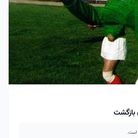
 بازگشت
 است.