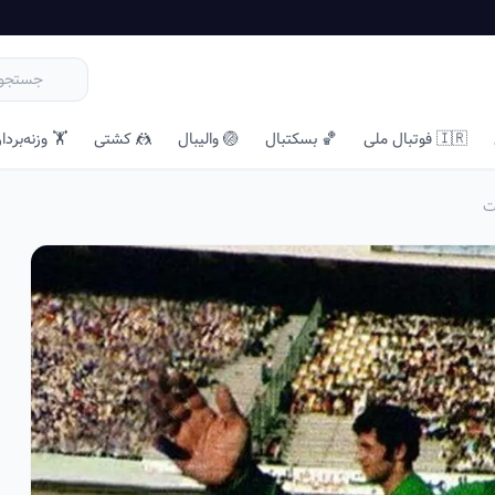
🇮🇷 فوتبال ملی
🏀 بسکتبال
🏐 والیبال
🤼 کشتی
🏋️ وزنه‌بردا
ت