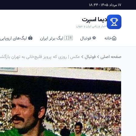
17 مرداد 1405 - 18:44
دیما اسپرت
اخبار ورزشی ایران و جهان
خانه
⚽ فوتبال
🇮🇷 لیگ برتر ایران
🏟️ لیگ‌های اروپایی
صفحه اصلی
فوتبال
عکس | روزی که پرویز قلیچ‌خانی به تهران بازگش