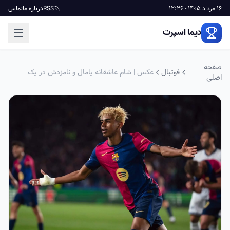
16 مرداد 1405 - 12:26
RSS
درباره ما
تماس
دیما اسپرت
صفحه
فوتبال
عکس | شام عاشقانه یامال و نامزدش در یک
اصلی
رستوران