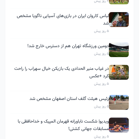
4 روز پیش
لباس کاروان ایران در بازی‌های آسیایی ناگویا مشخص
شد
5 روز پیش
دومین ورزشگاه تهران هم از دسترس خارج شد!
5 روز پیش
در غیاب منیر الحدادی یک بازیکن خیال سهراب را راحت
کرد +عکس
5 روز پیش
رئیس هیئت گلف استان اصفهان مشخص شد
5 روز پیش
ویدیو| شکست ناباورانه قهرمان المپیک و خداحافظی با
مسابقات جهانی کشتی!
5 روز پیش