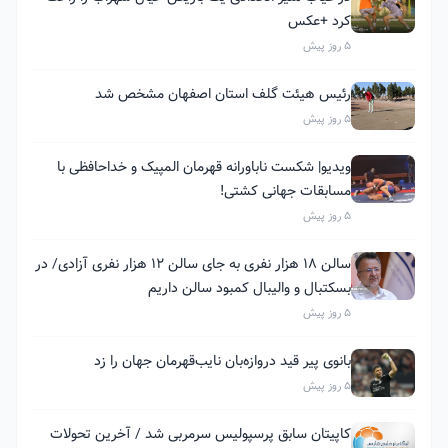
کرد +عکس
5 روز پیش
رئیس هیئت گلف استان اصفهان مشخص شد
5 روز پیش
ویدیو| شکست ناباورانه قهرمان المپیک و خداحافظی با
مسابقات جهانی کشتی!
5 روز پیش
سالن ۱۸ هزار نفری به جای سالن ۱۲ هزار نفری آزادی/ در
بسکتبال و والیبال کمبود سالن داریم
5 روز پیش
بانوی پیر قید دروازه‌بان نایب‌قهرمان جهان را زد
5 روز پیش
کاپیتان سابق پرسپولیس سرمربی شد / آخرین تحولات