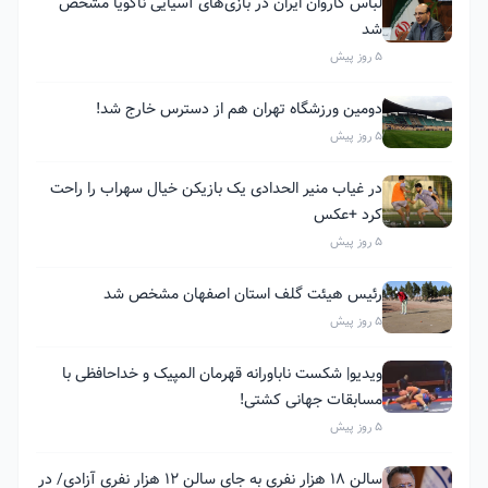
لباس کاروان ایران در بازی‌های آسیایی ناگویا مشخص
شد
5 روز پیش
دومین ورزشگاه تهران هم از دسترس خارج شد!
5 روز پیش
در غیاب منیر الحدادی یک بازیکن خیال سهراب را راحت
کرد +عکس
5 روز پیش
رئیس هیئت گلف استان اصفهان مشخص شد
5 روز پیش
ویدیو| شکست ناباورانه قهرمان المپیک و خداحافظی با
مسابقات جهانی کشتی!
5 روز پیش
سالن ۱۸ هزار نفری به جای سالن ۱۲ هزار نفری آزادی/ در